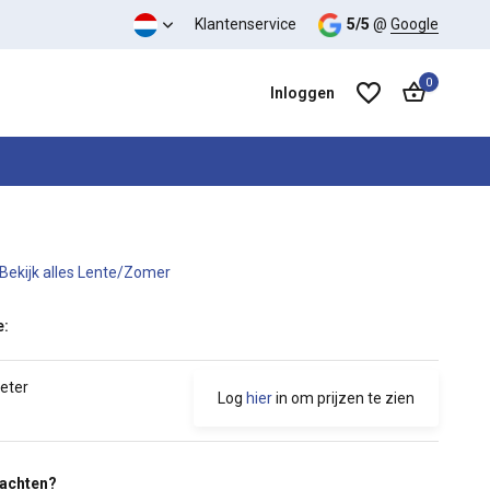
 kwaliteit verhouding
Klantenservice
5/5
@
Google
0
Inloggen
Bekijk alles Lente/Zomer
Account aanmaken
Account aanmaken
e:
meter
Log
hier
in om prijzen te zien
wachten?