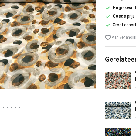
Hoge kwalit
Goede
prijs
Groot assor
Aan verlangli
Gerelatee