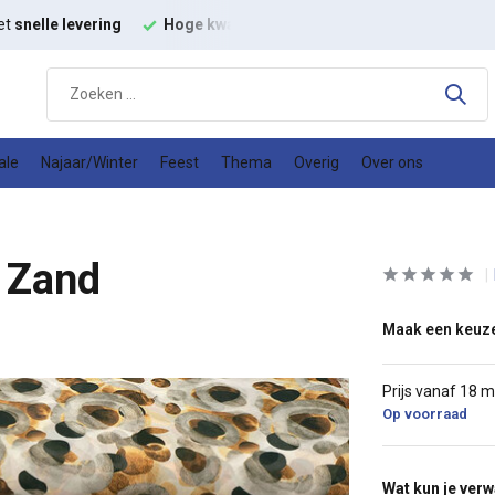
et
snelle levering
Hoge kwaliteit
modestoffen
Goede
prijs
ale
Najaar/Winter
Feest
Thema
Overig
Over ons
 Zand
Maak een keuz
Prijs vanaf 18 
Op voorraad
Wat kun je ver