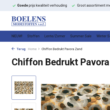
ffen
Goede
prijs kwaliteit verhouding
Groot assortiment m
NIEUW!
Stoffen
Lente/Zomer
Summer Sale
Winter S
Terug
Home
Chiffon Bedrukt Pavora Zand
Chiffon Bedrukt Pavora