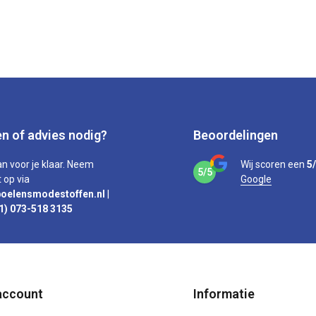
n of advies nodig?
Beoordelingen
an voor je klaar. Neem
Wij scoren een
5
5/5
 op via
Google
oelensmodestoffen.nl
|
1) 073-518 3135
account
Informatie