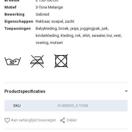
Breedte
± 150-160 cm
Motief
3-Tone Melange
Bewerking
Gebreid
Eigenschappen
Rekbaar, soepel, zacht
Toepassingen
Babykleding, broek, jasje, joggingpak, jurk,
kinderkleding, kleding, rok, shirt, sweater, trui, vest,
voering, mutsen
Productspecificaties
SKU
01490055_3-TONE
Aan verlanglijst toevoegen
Delen