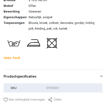
Breedte
± 135/140 cm
Motief
Effen
Bewerking
Geweven
Eigenschappen
Natuurlijk, soepel
Toepassingen
Blouse, broek, colbert, decoratie, gordijn, hobby,
jurk, kleding, pak, rok, tuniek
Oeko-Tex®
Productspecificaties
SKU
07330021
Aan verlanglijst toevoegen
Delen