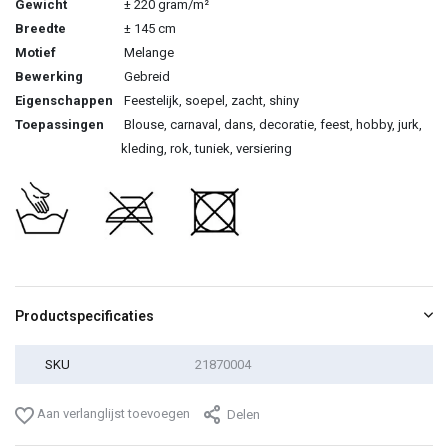
Gewicht
± 220 gram/m²
Breedte
± 145 cm
Motief
Melange
Bewerking
Gebreid
Eigenschappen
Feestelijk, soepel, zacht, shiny
Toepassingen
Blouse, carnaval, dans, decoratie, feest, hobby, jurk,
kleding, rok, tuniek, versiering
Productspecificaties
SKU
21870004
Aan verlanglijst toevoegen
Delen