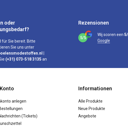
n oder
Rezensionen
tungsbedarf?
Wij scoren een
5
5/5
Google
 für Sie bereit. Bitte
ieren Sie uns unter
oelensmodestoffen.nl
|
Sie
(+31) 073-518 3135
an
 Konto
Informationen
konto anlegen
Alle Produkte
Bestellungen
Neue Produkte
achrichten (Tickets)
Angebote
unschzettel