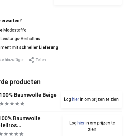
 erwarten?
e
Modestoffe
-Leistungs-Verhältnis
iment mit
schneller Lieferung
te hinzufügen
Teilen
rde producten
100% Baumwolle Beige
Log
hier
in om prijzen te zien
100% Baumwolle
Log
hier
in om prijzen te
Hellros...
zien