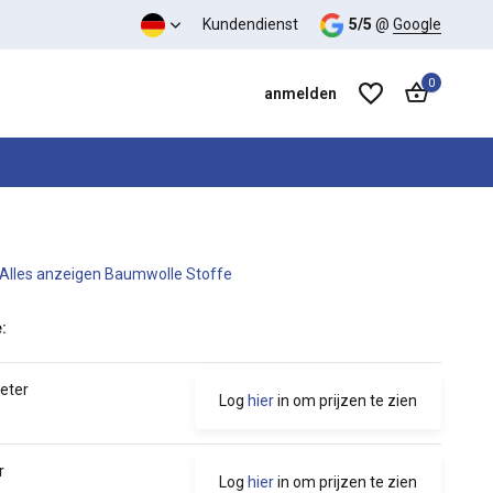
s-Leistungs-Verhältnis
Kundendienst
5/5
@
Google
0
anmelden
Alles anzeigen Baumwolle Stoffe
Benutzerkonto anlegen
Benutzerkonto anlegen
:
eter
Log
hier
in om prijzen te zien
r
Log
hier
in om prijzen te zien