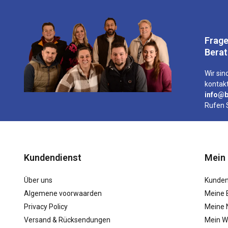
Frage
Bera
Wir sind
kontakt
info@b
Rufen 
Kundendienst
Mein
Über uns
Kunden
Algemene voorwaarden
Meine 
Privacy Policy
Meine N
Versand & Rücksendungen
Mein W