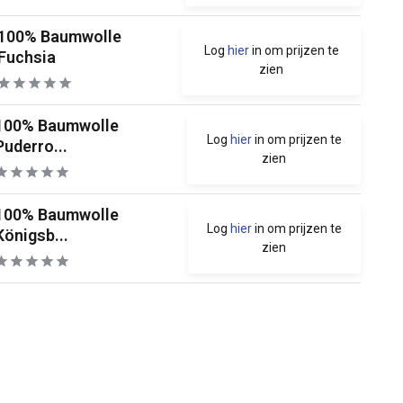
100% Baumwolle
Log
hier
in om prijzen te
Fuchsia
zien
100% Baumwolle
Log
hier
in om prijzen te
Puderro...
zien
100% Baumwolle
Log
hier
in om prijzen te
Königsb...
zien