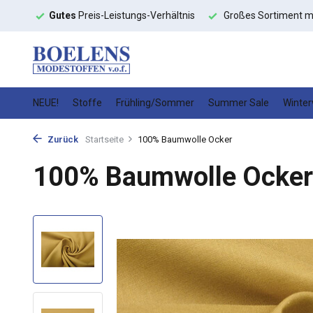
toffe
Gutes
Preis-Leistungs-Verhältnis
Großes Sortiment m
NEUE!
Stoffe
Frühling/Sommer
Summer Sale
Winter
Zurück
Startseite
100% Baumwolle Ocker
100% Baumwolle Ocker