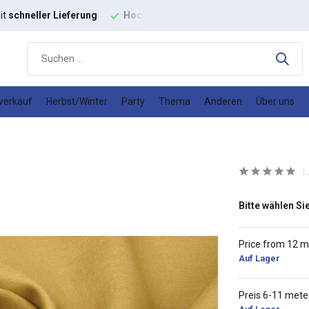
it
schneller Lieferung
Hochwertige
Modestoffe
Gutes
Prei
verkauf
Herbst/Winter
Party
Thema
Anderen
Über uns
Bitte wählen Sie
Price from 12 m
Auf Lager
Preis 6-11 mete