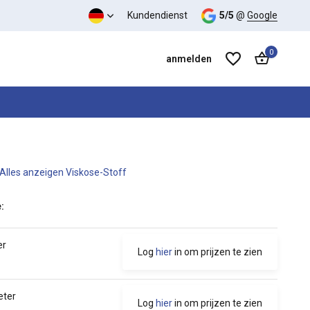
s-Leistungs-Verhältnis
Kundendienst
5/5
@
Google
0
anmelden
Alles anzeigen Viskose-Stoff
Benutzerkonto anlegen
Benutzerkonto anlegen
:
er
Log
hier
in om prijzen te zien
eter
Log
hier
in om prijzen te zien