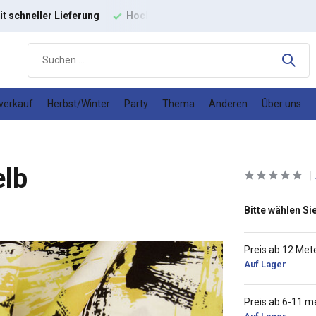
it
schneller Lieferung
Hochwertige
Modestoffe
Gutes
Prei
verkauf
Herbst/Winter
Party
Thema
Anderen
Über uns
elb
Bitte wählen Sie
Preis ab 12 Met
Auf Lager
Preis ab 6-11 m