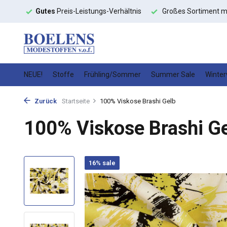
toffe
Gutes
Preis-Leistungs-Verhältnis
Großes Sortiment m
NEUE!
Stoffe
Frühling/Sommer
Summer Sale
Winter
Zurück
Startseite
100% Viskose Brashi Gelb
100% Viskose Brashi G
16% sale