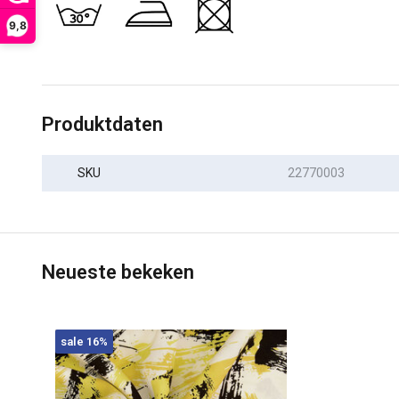
9,8
Produktdaten
SKU
22770003
Neueste bekeken
sale 16%