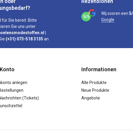
n oder
Rezensionen
tungsbedarf?
Wij scoren een
5
5/5
Google
 für Sie bereit. Bitte
ieren Sie uns unter
oelensmodestoffen.nl
|
Sie
(+31) 073-518 3135
an
 Konto
Informationen
konto anlegen
Alle Produkte
Bestellungen
Neue Produkte
achrichten (Tickets)
Angebote
unschzettel