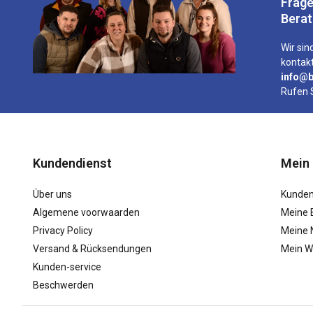
Frage
Bera
Wir sind
kontakt
info@b
Rufen 
Kundendienst
Mein
Über uns
Kunden
Algemene voorwaarden
Meine 
Privacy Policy
Meine N
Versand & Rücksendungen
Mein W
Kunden-service
Beschwerden