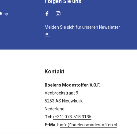
Folgen Sie uns
/5
op
Melden Sie sich für unseren Newsletter
an
Kontakt
Boelens Modestoffen V.O.F.
Venbroekstraat 9
5253 AS Nieuwkuijk
Nederland
Tel:
(+31) 073-518 3135
E-Mail:
info@boelensmodestoffen.nl