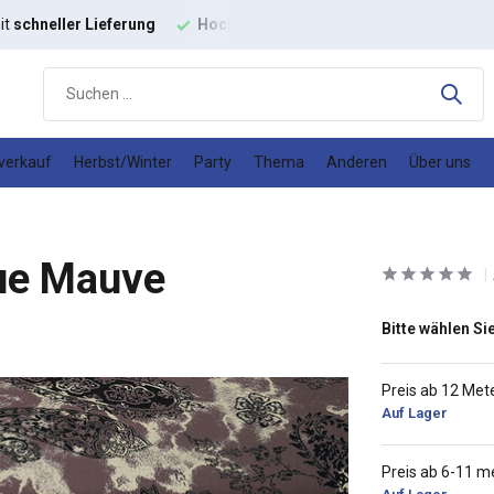
it
schneller Lieferung
Hochwertige
Modestoffe
Gutes
Prei
verkauf
Herbst/Winter
Party
Thema
Anderen
Über uns
ue Mauve
Bitte wählen Sie
Preis ab 12 Met
Auf Lager
Preis ab 6-11 m