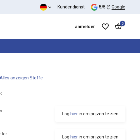
s-Leistungs-Verhältnis
Kundendienst
5/5
@
Google
0
anmelden
Alles anzeigen Stoffe
Benutzerkonto anlegen
Benutzerkonto anlegen
:
er
Log
hier
in om prijzen te zien
eter
Log
hier
in om prijzen te zien