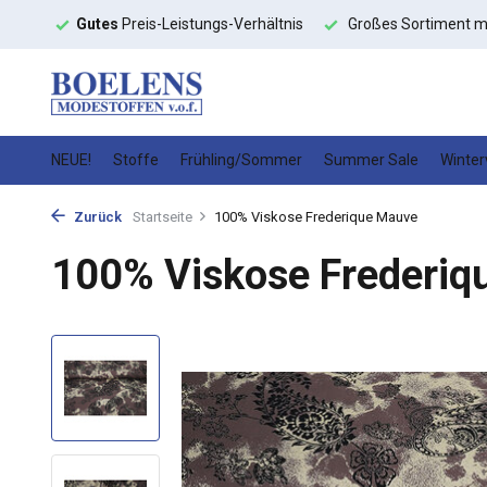
toffe
Gutes
Preis-Leistungs-Verhältnis
Großes Sortiment m
NEUE!
Stoffe
Frühling/Sommer
Summer Sale
Winter
Zurück
Startseite
100% Viskose Frederique Mauve
100% Viskose Frederiq