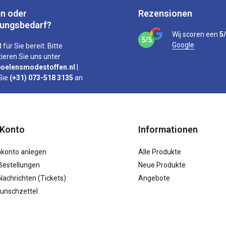
n oder
Rezensionen
tungsbedarf?
Wij scoren een
5
5/5
Google
 für Sie bereit. Bitte
ieren Sie uns unter
oelensmodestoffen.nl
|
Sie
(+31) 073-518 3135
an
 Konto
Informationen
konto anlegen
Alle Produkte
Bestellungen
Neue Produkte
achrichten (Tickets)
Angebote
unschzettel