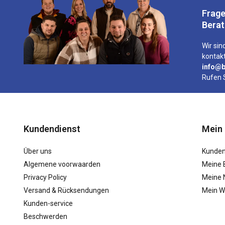
Frage
Bera
Wir sind
kontakt
info@b
Rufen 
Kundendienst
Mein
Über uns
Kunden
Algemene voorwaarden
Meine 
Privacy Policy
Meine N
Versand & Rücksendungen
Mein W
Kunden-service
Beschwerden