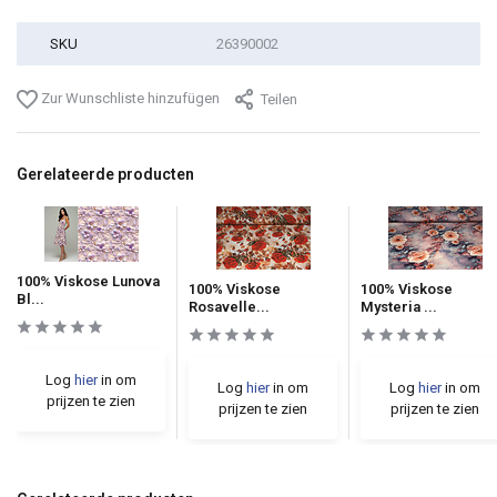
SKU
26390002
Zur Wunschliste hinzufügen
Teilen
Gerelateerde producten
100% Viskose Lunova
100% Viskose
100% Viskose
Bl...
Rosavelle...
Mysteria ...
Log
hier
in om
Log
hier
in om
Log
hier
in om
prijzen te zien
prijzen te zien
prijzen te zien