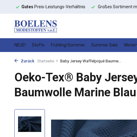
Gutes
Preis-Leistungs-Verhältnis
Großes Sortiment mit
schnelle
NEUE!
Stoffe
Frühling/Sommer
Summer Sale
Winter
Zurück
Startseite
Baby Jersey Waffelpiqué Baumw...
Oeko-Tex® Baby Jersey
Baumwolle Marine Blau