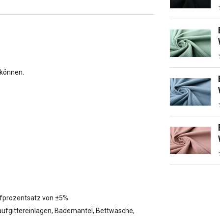
 können.
pfprozentsatz von ±5%
aufgittereinlagen, Bademantel, Bettwäsche,