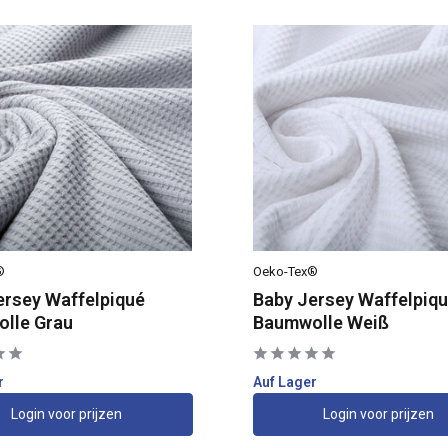
®
Oeko-Tex®
ersey Waffelpiqué
Baby Jersey Waffelpiq
lle Grau
Baumwolle Weiß
r
Auf Lager
Login voor prijzen
Login voor prijzen