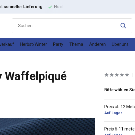
r Lieferung
Hochwertige
Modestoffe
Gutes
Preis-Leistungs
verkauf
Herbst/Winter
Party
Thema
Anderen
Über uns
 Waffelpiqué
Bitte wählen Sie
Preis ab 12 Met
Auf Lager
Preis 6-11 mete