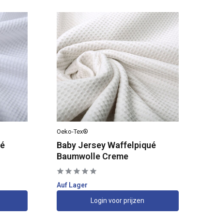
Oeko-Tex®
Oe
ué
Baby Jersey Waffelpiqué
Ba
Baumwolle Creme
Ba
Auf Lager
Au
Login voor prijzen