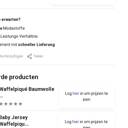
 erwarten?
e
Modestoffe
-Leistungs-Verhältnis
iment mit
schneller Lieferung
te hinzufügen
Teilen
rde producten
Waffelpiqué Baumwolle
Log
hier
in om prijzen te
...
zien
Baby Jersey
Log
hier
in om prijzen te
Waffelpiqu...
zien