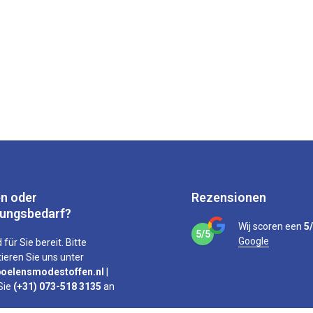
n oder
Rezensionen
tungsbedarf?
Wij scoren een
5
5/5
Google
 für Sie bereit. Bitte
ieren Sie uns unter
oelensmodestoffen.nl
|
Sie
(+31) 073-518 3135
an