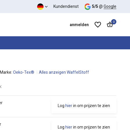
-Verhältnis
Kundendienst
5/5
@
Google
0
anmelden
Marke:
Oeko-Tex®
Alles anzeigen WaffelStoff
Benutzerkonto anlegen
Benutzerkonto anlegen
:
er
Log
hier
in om prijzen te zien
r
Log
hier
in om prijzen te zien