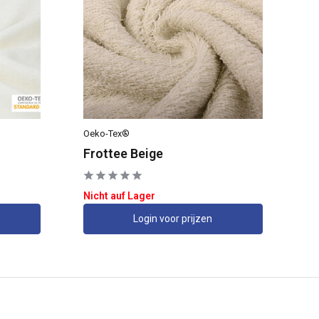
Oeko-Tex®
Oe
Frottee Beige
Fr
Nicht auf Lager
Au
Login voor prijzen