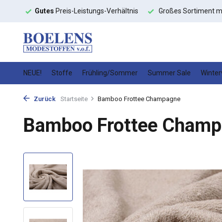
ltnis
Großes Sortiment mit
schneller Lieferung
Hochwert
NEUE!
Stoffe
Frühling/Sommer
Summer Sale
Winter
Zurück
Startseite
Bamboo Frottee Champagne
Bamboo Frottee Cham