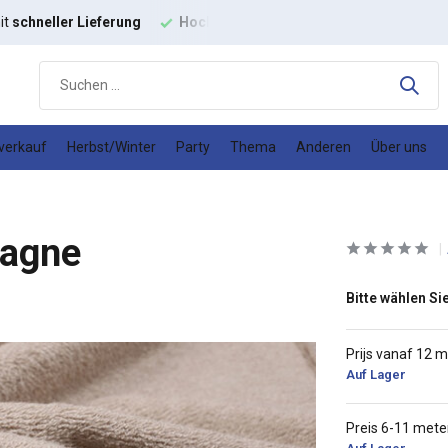
ige
Modestoffe
Gutes
Preis-Leistungs-Verhältnis
verkauf
Herbst/Winter
Party
Thema
Anderen
Über uns
pagne
Bitte wählen Sie
Prijs vanaf 12 
Auf Lager
Preis 6-11 mete