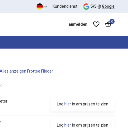
Kundendienst
5/5
@
Google
0
anmelden
Alles anzeigen Frottee Flieder
Benutzerkonto anlegen
Benutzerkonto anlegen
:
meter
Log
hier
in om prijzen te zien
r
Log
hier
in om prijzen te zien