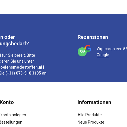
n oder
Rezensionen
tungsbedarf?
Wij scoren een
5
5/5
Google
 für Sie bereit. Bitte
ieren Sie uns unter
oelensmodestoffen.nl
|
Sie
(+31) 073-518 3135
an
 Konto
Informationen
konto anlegen
Alle Produkte
Bestellungen
Neue Produkte