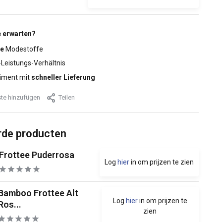
 erwarten?
e
Modestoffe
-Leistungs-Verhältnis
iment mit
schneller Lieferung
te hinzufügen
Teilen
rde producten
Frottee Puderrosa
Log
hier
in om prijzen te zien
Bamboo Frottee Alt
Log
hier
in om prijzen te
Ros...
zien