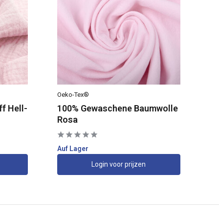
Oeko-Tex®
Oe
f Hell-
100% Gewaschene Baumwolle
1
Rosa
He
Auf Lager
Au
Login voor prijzen