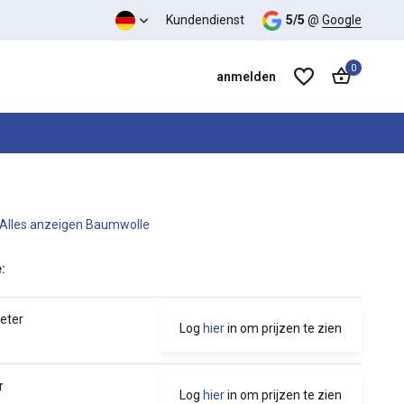
Kundendienst
5/5
@
Google
0
anmelden
Alles anzeigen Baumwolle
Benutzerkonto anlegen
Benutzerkonto anlegen
:
eter
Log
hier
in om prijzen te zien
r
Log
hier
in om prijzen te zien