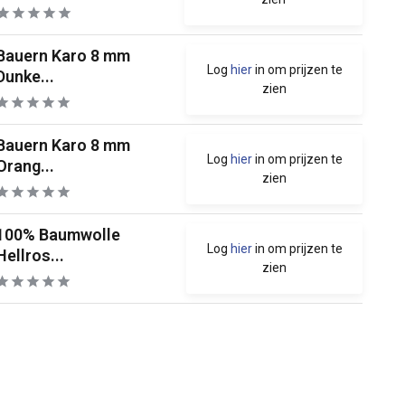
Bauern Karo 8 mm
Log
hier
in om prijzen te
Dunke...
zien
Bauern Karo 8 mm
Log
hier
in om prijzen te
Orang...
zien
100% Baumwolle
Log
hier
in om prijzen te
Hellros...
zien