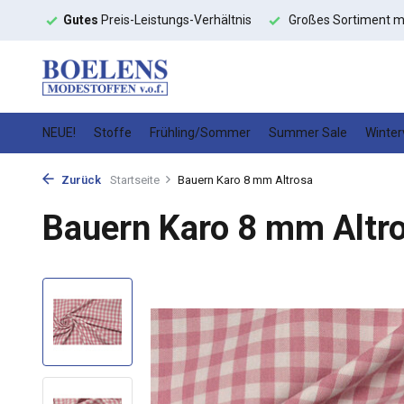
ngs-Verhältnis
Großes Sortiment mit
schneller Lieferung
H
NEUE!
Stoffe
Frühling/Sommer
Summer Sale
Winter
Zurück
Startseite
Bauern Karo 8 mm Altrosa
Bauern Karo 8 mm Altr