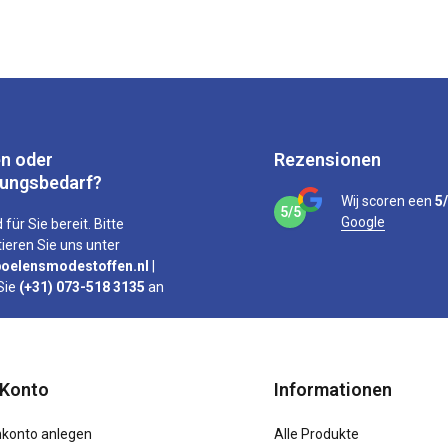
n oder
Rezensionen
tungsbedarf?
Wij scoren een
5
5/5
Google
 für Sie bereit. Bitte
ieren Sie uns unter
oelensmodestoffen.nl
|
Sie
(+31) 073-518 3135
an
 Konto
Informationen
konto anlegen
Alle Produkte