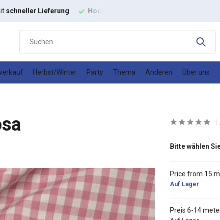
ochwertige
Modestoffe
Gutes
Preis-Leistungs-Verhältnis
verkauf
Herbst/Winter
Party
Thema
Anderen
Über uns
osa
Bitte wählen Sie
Price from 15 m
Auf Lager
Preis 6-14 mete