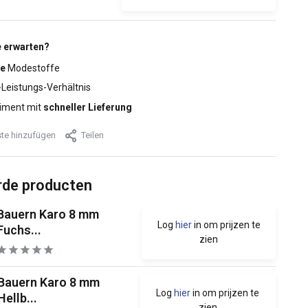
 erwarten?
e
Modestoffe
-Leistungs-Verhältnis
iment mit
schneller Lieferung
te hinzufügen
Teilen
rde producten
Bauern Karo 8 mm
Log
hier
in om prijzen te
Fuchs...
zien
Bauern Karo 8 mm
Log
hier
in om prijzen te
Hellb...
zien