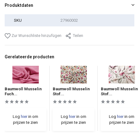
Produktdaten
SKU
27960002
Zur Wunschliste hinzufügen
Teilen
Gerelateerde producten
Baumwoll Musselin
Baumwoll Musselin
Baumwoll Musselin
Fuch...
Stof...
Stof...
Log
hier
in om
Log
hier
in om
Log
hier
in om
prijzen te zien
prijzen te zien
prijzen te zien