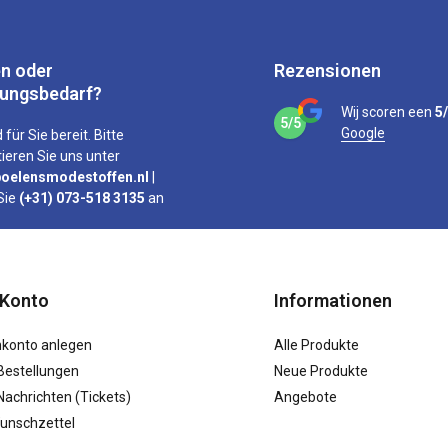
n oder
Rezensionen
tungsbedarf?
Wij scoren een
5
5/5
Google
 für Sie bereit. Bitte
ieren Sie uns unter
oelensmodestoffen.nl
|
Sie
(+31) 073-518 3135
an
 Konto
Informationen
konto anlegen
Alle Produkte
Bestellungen
Neue Produkte
achrichten (Tickets)
Angebote
unschzettel