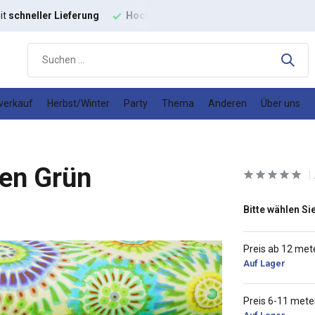
ige
Modestoffe
Gutes
Preis-Leistungs-Verhältnis
verkauf
Herbst/Winter
Party
Thema
Anderen
Über uns
en Grün
Bitte wählen Sie
Preis ab 12 met
Auf Lager
Preis 6-11 mete