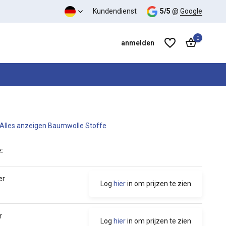
Kundendienst
5/5
@
Google
0
anmelden
Alles anzeigen Baumwolle Stoffe
Benutzerkonto anlegen
Benutzerkonto anlegen
:
er
Log
hier
in om prijzen te zien
r
Log
hier
in om prijzen te zien