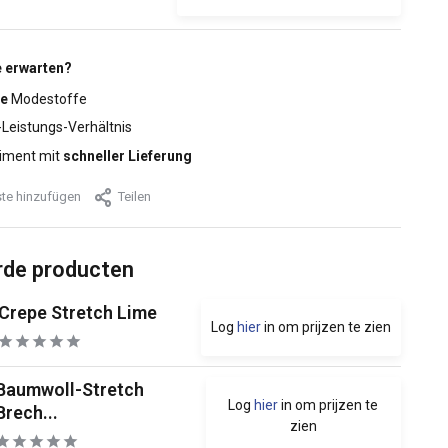
 erwarten?
e
Modestoffe
-Leistungs-Verhältnis
iment mit
schneller Lieferung
te hinzufügen
Teilen
rde producten
Crepe Stretch Lime
Log
hier
in om prijzen te zien
Baumwoll-Stretch
Log
hier
in om prijzen te
Brech...
zien