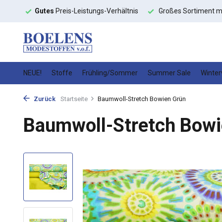
ältnis
Großes Sortiment mit
schneller Lieferung
Hochwert
NEUE!
Stoffe
Frühling/Sommer
Summer Sale
Winter
Zurück
Startseite
Baumwoll-Stretch Bowien Grün
Baumwoll-Stretch Bowi