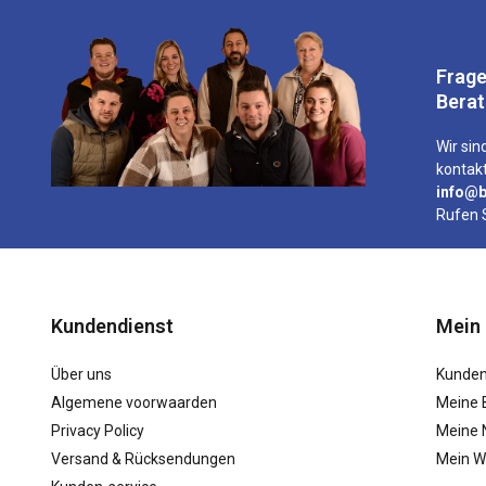
Frage
Bera
Wir sind
kontakt
info@b
Rufen 
Kundendienst
Mein
Über uns
Kunden
Algemene voorwaarden
Meine 
Privacy Policy
Meine N
Versand & Rücksendungen
Mein W