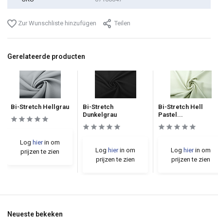
Zur Wunschliste hinzufügen
Teilen
Gerelateerde producten
Bi-Stretch Hellgrau
Bi-Stretch
Bi-Stretch Hell
Dunkelgrau
Pastel...
Log
hier
in om
Log
hier
in om
Log
hier
in om
prijzen te zien
prijzen te zien
prijzen te zien
Neueste bekeken