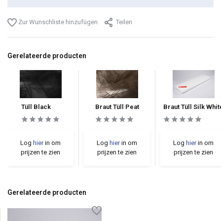
Zur Wunschliste hinzufügen
Teilen
Gerelateerde producten
Tüll Black
Braut Tüll Peat
Braut Tüll Silk Whit
Log
hier
in om
Log
hier
in om
Log
hier
in om
prijzen te zien
prijzen te zien
prijzen te zien
Gerelateerde producten