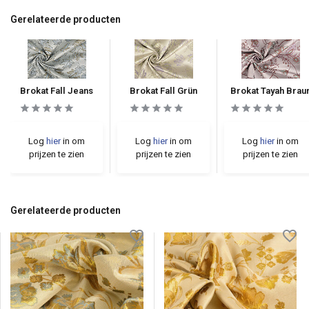
Gerelateerde producten
Brokat Fall Jeans
Brokat Fall Grün
Brokat Tayah Brau
Log
hier
in om
Log
hier
in om
Log
hier
in om
prijzen te zien
prijzen te zien
prijzen te zien
Gerelateerde producten