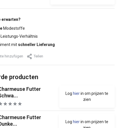
 erwarten?
e
Modestoffe
-Leistungs-Verhältnis
iment mit
schneller Lieferung
te hinzufügen
Teilen
rde producten
Charmeuse Futter
Log
hier
in om prijzen te
Schwa...
zien
Charmeuse Futter
Log
hier
in om prijzen te
Dunke...
zien