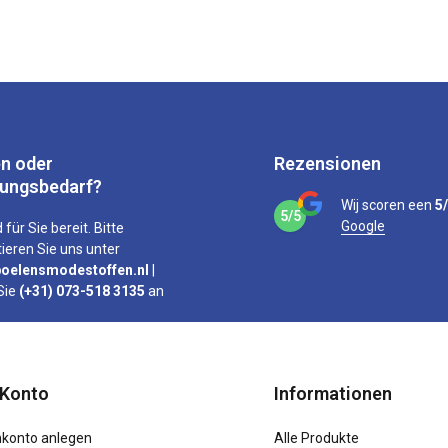
n oder
Rezensionen
tungsbedarf?
Wij scoren een
5
5/5
Google
 für Sie bereit. Bitte
ieren Sie uns unter
oelensmodestoffen.nl
|
Sie
(+31) 073-518 3135
an
 Konto
Informationen
konto anlegen
Alle Produkte