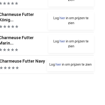
Charmeuse Futter
Log
hier
in om prijzen te
König...
zien
Charmeuse Futter
Log
hier
in om prijzen te
Marin...
zien
Charmeuse Futter Navy
Log
hier
in om prijzen te zien