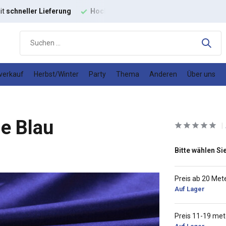
r Lieferung
Hochwertige
Modestoffe
Gutes
Preis-Leistungs
verkauf
Herbst/Winter
Party
Thema
Anderen
Über uns
ie Blau
Bitte wählen Sie
Preis ab 20 Met
Auf Lager
Preis 11-19 met