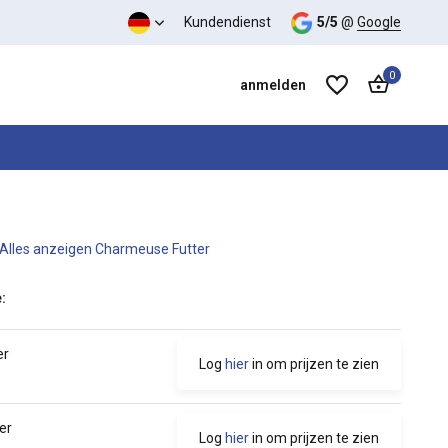
-Verhältnis
Kundendienst
5/5
@
Google
0
anmelden
Alles anzeigen Charmeuse Futter
Benutzerkonto anlegen
Benutzerkonto anlegen
:
er
Log
hier
in om prijzen te zien
er
Log
hier
in om prijzen te zien