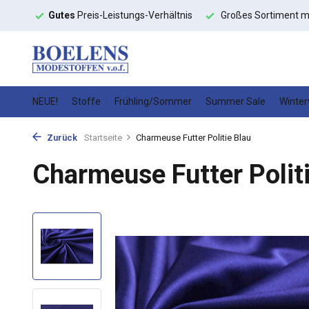
Gutes
Preis-Leistungs-Verhältnis
Großes Sortiment mit
schnelle
NEUE!
Stoffe
Frühling/Sommer
Summer Sale
Winter
Zurück
Startseite
Charmeuse Futter Politie Blau
Charmeuse Futter Polit