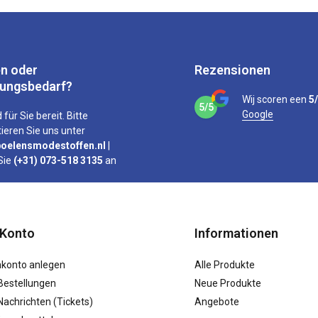
n oder
Rezensionen
tungsbedarf?
Wij scoren een
5
5/5
Google
 für Sie bereit. Bitte
ieren Sie uns unter
oelensmodestoffen.nl
|
Sie
(+31) 073-518 3135
an
 Konto
Informationen
konto anlegen
Alle Produkte
Bestellungen
Neue Produkte
achrichten (Tickets)
Angebote