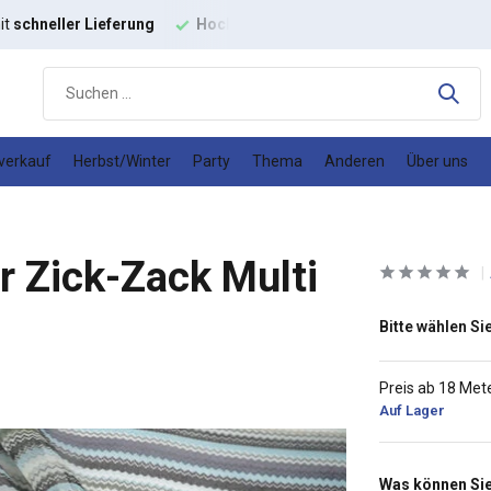
it
schneller Lieferung
Hochwertige
Modestoffe
Gutes
Prei
verkauf
Herbst/Winter
Party
Thema
Anderen
Über uns
r Zick-Zack Multi
Bitte wählen Sie
Preis ab 18 Met
Auf Lager
Was können Sie