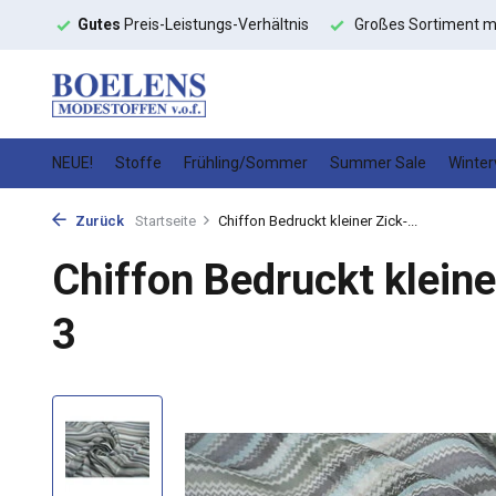
toffe
Gutes
Preis-Leistungs-Verhältnis
Großes Sortiment m
NEUE!
Stoffe
Frühling/Sommer
Summer Sale
Winter
Zurück
Startseite
Chiffon Bedruckt kleiner Zick-...
Chiffon Bedruckt kleine
3