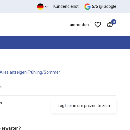
s-Leistungs-Verhältnis
Kundendienst
5/5
@
Google
0
anmelden
Alles anzeigen Frühling/Sommer
Benutzerkonto anlegen
Benutzerkonto anlegen
:
er
Log
hier
in om prijzen te zien
 erwarten?