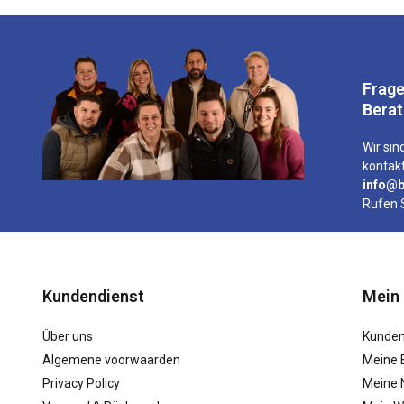
Frage
Bera
Wir sind
kontakt
info@b
Rufen 
Kundendienst
Mein
Über uns
Kunden
Algemene voorwaarden
Meine 
Privacy Policy
Meine N