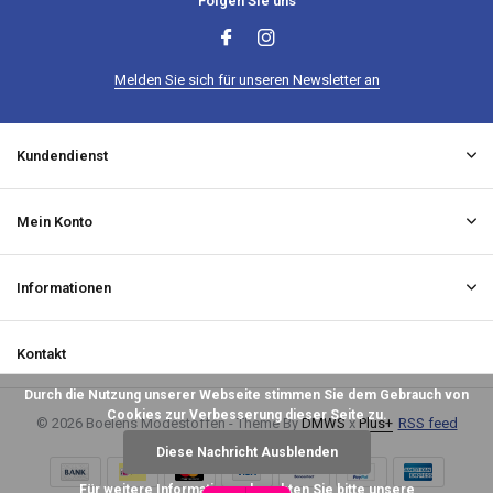
Folgen Sie uns
Melden Sie sich für unseren Newsletter an
Kundendienst
Mein Konto
Informationen
Kontakt
Durch die Nutzung unserer Webseite stimmen Sie dem Gebrauch von
Cookies zur Verbesserung dieser Seite zu.
© 2026 Boelens Modestoffen - Theme By
DMWS
x
Plus+
RSS feed
Diese Nachricht Ausblenden
Für weitere Informationen beachten Sie bitte unsere