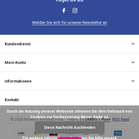
Folgen Sie uns
Melden Sie sich für unseren Newsletter an
Kundendienst
Mein Konto
Informationen
Kontakt
Durch die Nutzung unserer Webseite stimmen Sie dem Gebrauch von
Cookies zur Verbesserung dieser Seite zu.
© 2026 Boelens Modestoffen - Theme By
DMWS
x
Plus+
RSS feed
Diese Nachricht Ausblenden
Für weitere Informationen beachten Sie bitte unsere