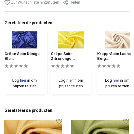
Zur Wunschliste hinzufügen
Teilen
Gerelateerde producten
Crêpe Satin Königs
Crêpe Satin
Krepp-Satin Lachs
Bla...
Zitronenge...
Beig...
Log
hier
in om
Log
hier
in om
Log
hier
in om
prijzen te zien
prijzen te zien
prijzen te zien
Gerelateerde producten