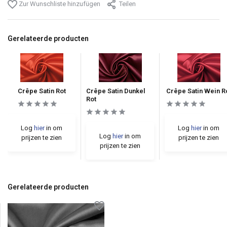
Zur Wunschliste hinzufügen
Teilen
Gerelateerde producten
Crêpe Satin Rot
Crêpe Satin Dunkel
Crêpe Satin Wein R
Rot
Log
hier
in om
Log
hier
in om
Log
hier
in om
prijzen te zien
prijzen te zien
prijzen te zien
Gerelateerde producten