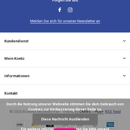
Folgen Sie uns
Melden Sie sich für unseren Newsletter an
Kundendienst
Mein Konto
Informationen
Kontakt
Durch die Nutzung unserer Webseite stimmen Sie dem Gebrauch von
Cookies zur Verbesserung dieser Seite zu.
© 2026 Boelens Modestoffen - Theme By
DMWS
x
Plus+
RSS feed
Diese Nachricht Ausblenden
Für weitere Informationen beachten Sie bitte unsere