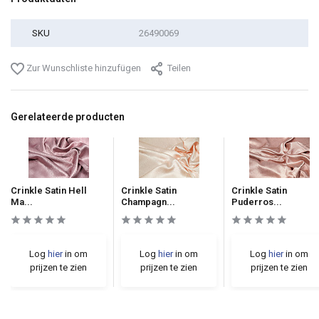
SKU
26490069
Zur Wunschliste hinzufügen
Teilen
Gerelateerde producten
Crinkle Satin Hell
Crinkle Satin
Crinkle Satin
Ma...
Champagn...
Puderros...
Log
hier
in om
Log
hier
in om
Log
hier
in om
prijzen te zien
prijzen te zien
prijzen te zien