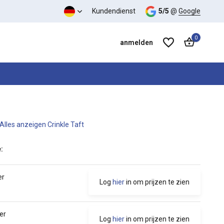
s-Leistungs-Verhältnis
Kundendienst
5/5
@
Google
0
anmelden
Alles anzeigen Crinkle Taft
Benutzerkonto anlegen
Benutzerkonto anlegen
:
er
Log
hier
in om prijzen te zien
er
Log
hier
in om prijzen te zien