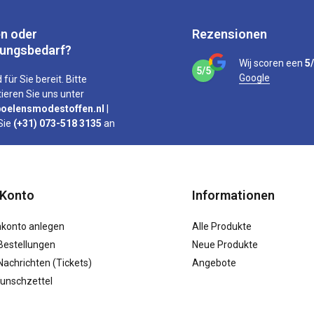
n oder
Rezensionen
tungsbedarf?
Wij scoren een
5
5/5
Google
 für Sie bereit. Bitte
ieren Sie uns unter
oelensmodestoffen.nl
|
Sie
(+31) 073-518 3135
an
 Konto
Informationen
konto anlegen
Alle Produkte
Bestellungen
Neue Produkte
achrichten (Tickets)
Angebote
unschzettel