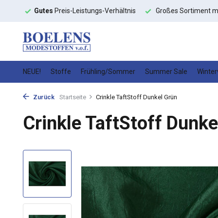
toffe
Gutes
Preis-Leistungs-Verhältnis
Großes Sortiment m
NEUE!
Stoffe
Frühling/Sommer
Summer Sale
Winter
Zurück
Startseite
Crinkle TaftStoff Dunkel Grün
Crinkle TaftStoff Dunke