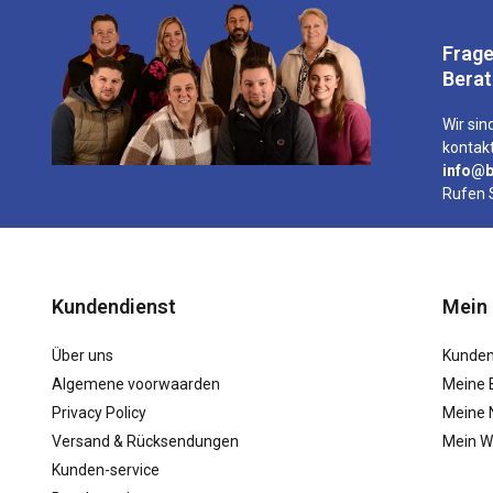
Frage
Bera
Wir sind
kontakt
info@b
Rufen 
Kundendienst
Mein
Über uns
Kunden
Algemene voorwaarden
Meine 
Privacy Policy
Meine N
Versand & Rücksendungen
Mein W
Kunden-service