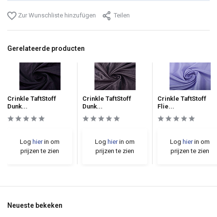
Zur Wunschliste hinzufügen
Teilen
Gerelateerde producten
Crinkle TaftStoff
Crinkle TaftStoff
Crinkle TaftStoff
Dunk...
Dunk...
Flie...
Log
hier
in om
Log
hier
in om
Log
hier
in om
prijzen te zien
prijzen te zien
prijzen te zien
Neueste bekeken