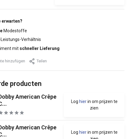
 erwarten?
e
Modestoffe
-Leistungs-Verhältnis
iment mit
schneller Lieferung
te hinzufügen
Teilen
rde producten
Dobby American Crêpe
Log
hier
in om prijzen te
C...
zien
Dobby American Crêpe
Log
hier
in om prijzen te
C...
zien