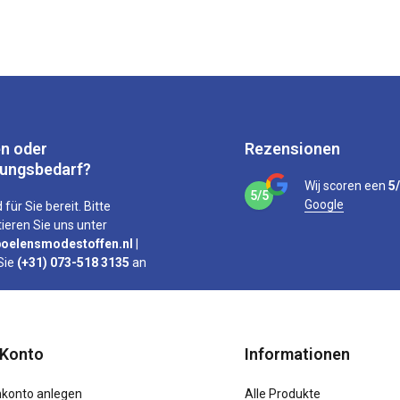
n oder
Rezensionen
tungsbedarf?
Wij scoren een
5
5/5
Google
 für Sie bereit. Bitte
ieren Sie uns unter
oelensmodestoffen.nl
|
Sie
(+31) 073-518 3135
an
 Konto
Informationen
konto anlegen
Alle Produkte