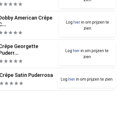
Dobby American Crêpe
Log
hier
in om prijzen te
C...
zien
Crêpe Georgette
Log
hier
in om prijzen te
Puderr...
zien
Crêpe Satin Puderrosa
Log
hier
in om prijzen te zien