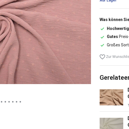
Auf Lager
Was können Sie
Hochwertig
Gutes
Preis
Großes Sort
Zur Wunschlis
Gerelatee