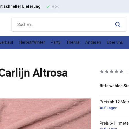
hwertige
Modestoffe
Gutes
Preis-Leistungs-Verhältnis
verkauf
Herbst/Winter
Party
Thema
Anderen
Über uns
arlijn Altrosa
Bitte wählen Sie
Preis ab 12 Met
Auf Lager
Preis 6-11 mete