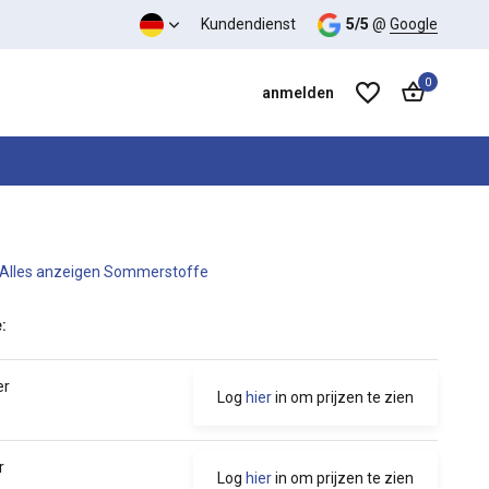
Kundendienst
5/5
@
Google
0
anmelden
Alles anzeigen Sommerstoffe
Benutzerkonto anlegen
Benutzerkonto anlegen
:
er
Log
hier
in om prijzen te zien
r
Log
hier
in om prijzen te zien