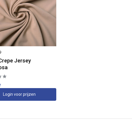
®
Crepe Jersey
osa
r
Login voor prijzen