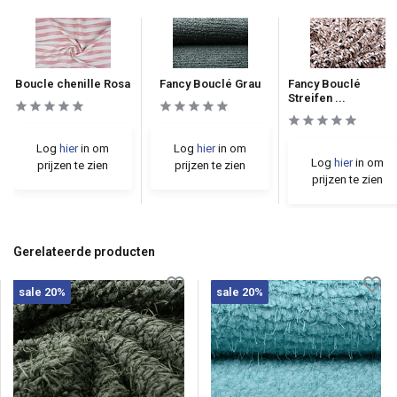
Boucle chenille Rosa
Fancy Bouclé Grau
Fancy Bouclé
Streifen ...
Log
hier
in om
Log
hier
in om
Log
hier
in om
prijzen te zien
prijzen te zien
prijzen te zien
Gerelateerde producten
sale 20%
sale 20%