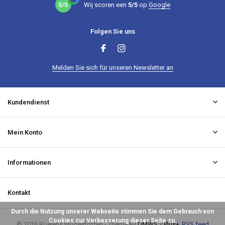
5/5
Wij scoren een
5/5
op
Google
Folgen Sie uns
Melden Sie sich für unseren Newsletter an
Kundendienst
Mein Konto
Informationen
Kontakt
Durch die Nutzung unserer Webseite stimmen Sie dem Gebrauch von
Cookies zur Verbesserung dieser Seite zu.
© 2026 Boelens Modestoffen - Theme By
DMWS
x
Plus+
RSS feed