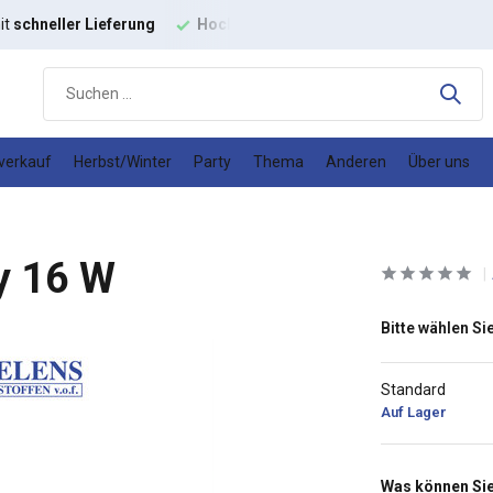
it
schneller Lieferung
Hochwertige
Modestoffe
Gutes
Prei
verkauf
Herbst/Winter
Party
Thema
Anderen
Über uns
y 16 W
Bitte wählen Sie
Standard
Auf Lager
Was können Sie