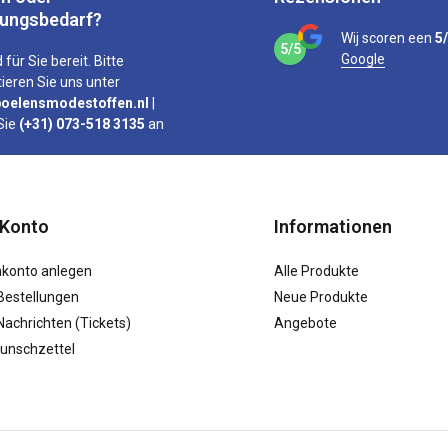
tungsbedarf?
Wij scoren een
5
5/5
Google
 für Sie bereit. Bitte
ieren Sie uns unter
oelensmodestoffen.nl
|
Sie
(+31) 073-518 3135
an
 Konto
Informationen
konto anlegen
Alle Produkte
Bestellungen
Neue Produkte
achrichten (Tickets)
Angebote
unschzettel