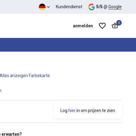
s-Leistungs-Verhältnis
Kundendienst
5/5
@
Google
0
anmelden
Alles anzeigen Farbekarte
Benutzerkonto anlegen
Benutzerkonto anlegen
:
Log
hier
in om prijzen te zien
 erwarten?