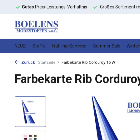
toffe
Gutes
Preis-Leistungs-Verhältnis
Großes Sortiment m
NEUE!
Stoffe
Frühling/Sommer
Summer Sale
Winter
Zurück
Startseite
Farbekarte Rib Corduroy 16 W
Farbekarte Rib Corduro