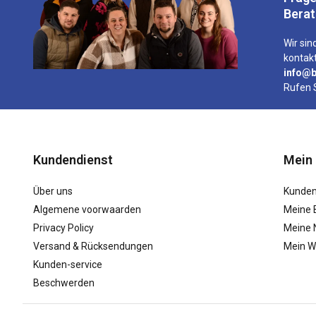
Bera
Wir sind
kontakt
info@b
Rufen 
Kundendienst
Mein
Über uns
Kunden
Algemene voorwaarden
Meine 
Privacy Policy
Meine N
Versand & Rücksendungen
Mein W
Kunden-service
Beschwerden