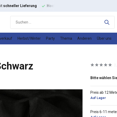
it
schneller Lieferung
Hochwertige
Modestoffe
Gutes
Prei
verkauf
Herbst/Winter
Party
Thema
Anderen
Über uns
Schwarz
Bitte wählen Sie
Preis ab 12 Met
Auf Lager
Preis 6-11 mete