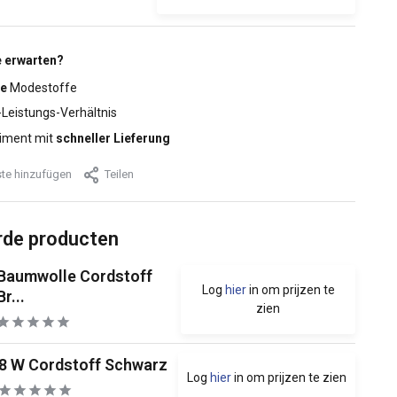
 erwarten?
e
Modestoffe
-Leistungs-Verhältnis
iment mit
schneller Lieferung
te hinzufügen
Teilen
rde producten
Baumwolle Cordstoff
Log
hier
in om prijzen te
Br...
zien
8 W Cordstoff Schwarz
Log
hier
in om prijzen te zien