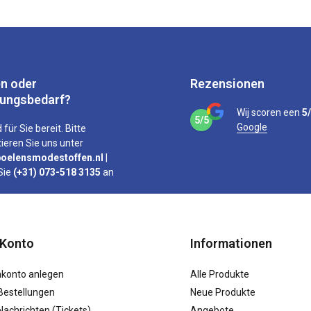
n oder
Rezensionen
tungsbedarf?
Wij scoren een
5
5/5
Google
 für Sie bereit. Bitte
ieren Sie uns unter
oelensmodestoffen.nl
|
Sie
(+31) 073-518 3135
an
 Konto
Informationen
konto anlegen
Alle Produkte
Bestellungen
Neue Produkte
achrichten (Tickets)
Angebote