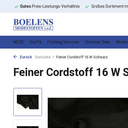
toffe
Gutes
Preis-Leistungs-Verhältnis
Großes Sortiment m
NEUE!
Stoffe
Frühling/Sommer
Summer Sale
Winter
Zurück
Startseite
Feiner Cordstoff 16 W Schwarz
Feiner Cordstoff 16 W 