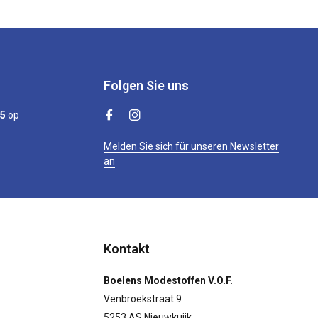
Folgen Sie uns
/5
op
Melden Sie sich für unseren Newsletter
an
Kontakt
Boelens Modestoffen V.O.F.
Venbroekstraat 9
5253 AS Nieuwkuijk