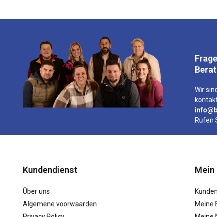
Frage
Bera
Wir sind
kontakt
info@b
Rufen 
Kundendienst
Mein
Über uns
Kunden
Algemene voorwaarden
Meine 
Privacy Policy
Meine N