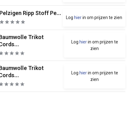
Pelzigen Ripp Stoff Pe...
Log
hier
in om prijzen te zien
Baumwolle Trikot
Log
hier
in om prijzen te
Cords...
zien
Baumwolle Trikot
Log
hier
in om prijzen te
Cords...
zien