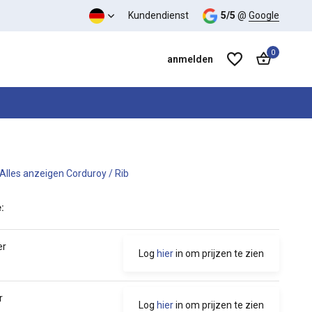
s-Leistungs-Verhältnis
Kundendienst
5/5
@
Google
0
anmelden
Alles anzeigen Corduroy / Rib
Benutzerkonto anlegen
Benutzerkonto anlegen
:
er
Log
hier
in om prijzen te zien
r
Log
hier
in om prijzen te zien