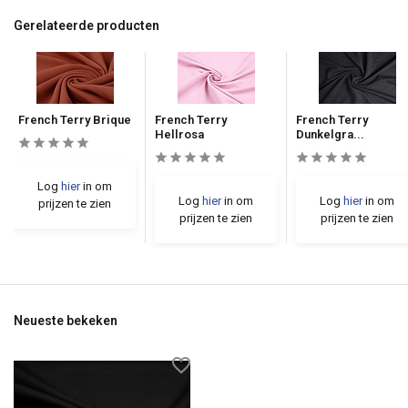
Gerelateerde producten
French Terry Brique
French Terry
French Terry
Hellrosa
Dunkelgra...
Log
hier
in om
Log
hier
in om
Log
hier
in om
prijzen te zien
prijzen te zien
prijzen te zien
Neueste bekeken