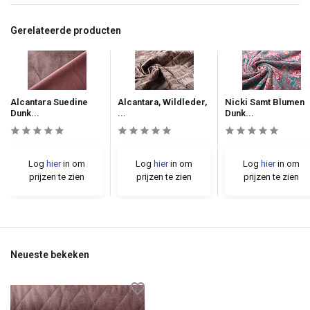
Gerelateerde producten
Alcantara Suedine
Alcantara, Wildleder,
Nicki Samt Blumen
Dunk...
...
Dunk...
Log
hier
in om
Log
hier
in om
Log
hier
in om
prijzen te zien
prijzen te zien
prijzen te zien
Neueste bekeken