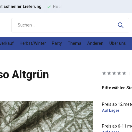
it
schneller Lieferung
Hochwertige
Modestoffe
Gutes
Prei
verkauf
Herbst/Winter
Party
Thema
Anderen
Über uns
so Altgrün
Bitte wählen Sie
Preis ab 12 met
Auf Lager
Preis ab 6-11 m