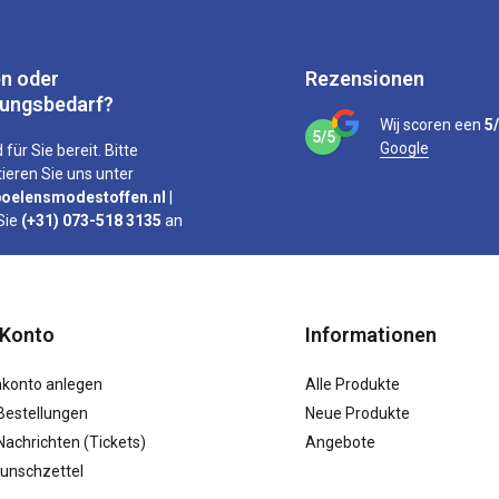
n oder
Rezensionen
tungsbedarf?
Wij scoren een
5
5/5
Google
 für Sie bereit. Bitte
ieren Sie uns unter
oelensmodestoffen.nl
|
Sie
(+31) 073-518 3135
an
 Konto
Informationen
konto anlegen
Alle Produkte
Bestellungen
Neue Produkte
achrichten (Tickets)
Angebote
unschzettel