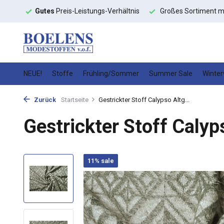
toffe
Gutes
Preis-Leistungs-Verhältnis
Großes Sortiment m
NEUE!
Stoffe
Frühling/Sommer
Summer Sale
Winter
Zurück
Startseite
Gestrickter Stoff Calypso Altg...
Gestrickter Stoff Calyp
11% sale