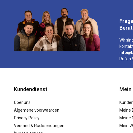
Frage
Bera
Wir sind
kontakt
info@b
Rufen 
Kundendienst
Mein
Über uns
Kunden
Algemene voorwaarden
Meine 
Privacy Policy
Meine N
Versand & Rücksendungen
Mein W