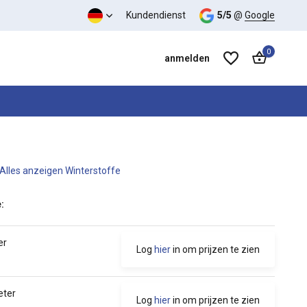
s-Leistungs-Verhältnis
Kundendienst
5/5
@
Google
0
anmelden
Alles anzeigen Winterstoffe
Benutzerkonto anlegen
Benutzerkonto anlegen
:
er
Log
hier
in om prijzen te zien
eter
Log
hier
in om prijzen te zien