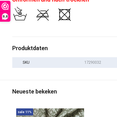
9,8
Produktdaten
SKU
17290032
Neueste bekeken
sale 11%