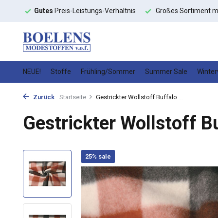
toffe
Gutes
Preis-Leistungs-Verhältnis
Großes Sortiment m
NEUE!
Stoffe
Frühling/Sommer
Summer Sale
Winter
Zurück
Startseite
Gestrickter Wollstoff Buffalo ...
Gestrickter Wollstoff B
25% sale