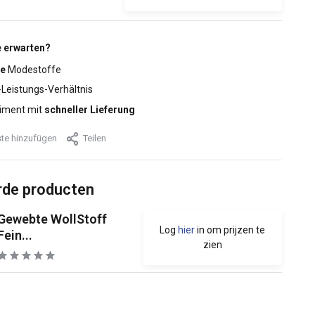
 erwarten?
e
Modestoffe
-Leistungs-Verhältnis
iment mit
schneller Lieferung
te hinzufügen
Teilen
rde producten
Gewebte WollStoff
Log
hier
in om prijzen te
Fein...
zien