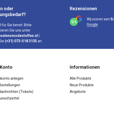
n oder
Rezensionen
tungsbedarf?
Wij scoren een
5
5/5
Google
 für Sie bereit. Bitte
ieren Sie uns unter
oelensmodestoffen.nl
|
Sie
(+31) 073-518 3135
an
 Konto
Informationen
konto anlegen
Alle Produkte
Bestellungen
Neue Produkte
achrichten (Tickets)
Angebote
unschzettel