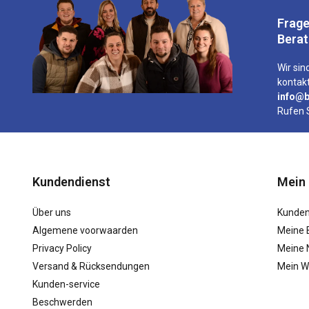
Frage
Bera
Wir sind
kontakt
info@b
Rufen 
Kundendienst
Mein
Über uns
Kunden
Algemene voorwaarden
Meine 
Privacy Policy
Meine N
Versand & Rücksendungen
Mein W
Kunden-service
Beschwerden