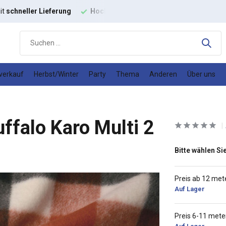
it
schneller Lieferung
Hochwertige
Modestoffe
Gutes
Prei
verkauf
Herbst/Winter
Party
Thema
Anderen
Über uns
uffalo Karo Multi 2
Bitte wählen Sie
Preis ab 12 met
Auf Lager
Preis 6-11 mete