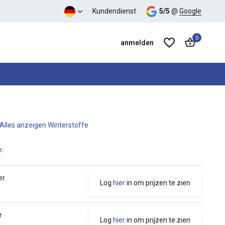
s-Leistungs-Verhältnis
Kundendienst
5/5
@
Google
0
anmelden
Alles anzeigen Winterstoffe
Benutzerkonto anlegen
Benutzerkonto anlegen
:
er
Log
hier
in om prijzen te zien
r
Log
hier
in om prijzen te zien