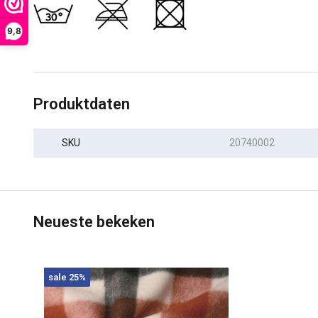
9,8
Produktdaten
SKU
20740002
Neueste bekeken
sale 25%