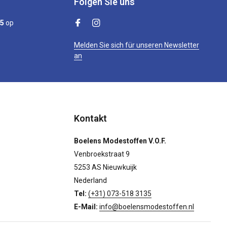
Folgen Sie uns
/5
op
Melden Sie sich für unseren Newsletter
an
Kontakt
Boelens Modestoffen V.O.F.
Venbroekstraat 9
5253 AS Nieuwkuijk
Nederland
Tel:
(+31) 073-518 3135
E-Mail:
info@boelensmodestoffen.nl