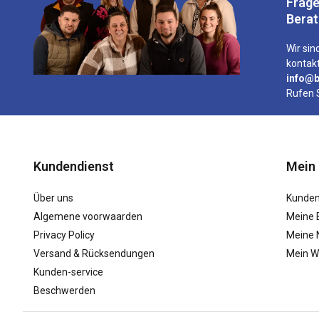
Frage
Bera
Wir sind
kontakt
info@b
Rufen 
Kundendienst
Mein
Über uns
Kunden
Algemene voorwaarden
Meine 
Privacy Policy
Meine N
Versand & Rücksendungen
Mein W
Kunden-service
Beschwerden