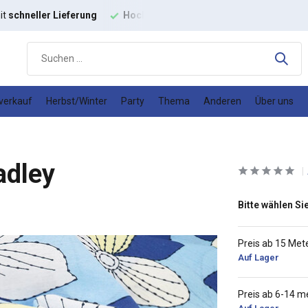
it
schneller Lieferung
Hochwertige
Modestoffe
Gutes
Prei
verkauf
Herbst/Winter
Party
Thema
Anderen
Über uns
adley
Bitte wählen Sie
Preis ab 15 Met
Auf Lager
Preis ab 6-14 m