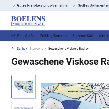
toffe
Gutes
Preis-Leistungs-Verhältnis
Großes Sortiment m
NEUE!
Stoffe
Frühling/Sommer
Summer Sale
Winter
Zurück
Startseite
Gewaschene Viskose Radley
Gewaschene Viskose R