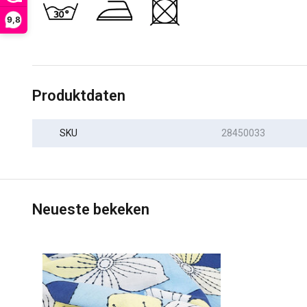
9,8
Produktdaten
SKU
28450033
Neueste bekeken