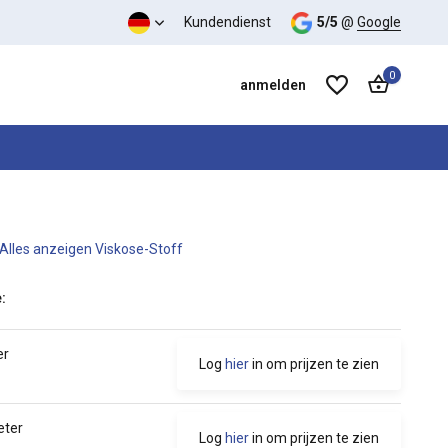
s-Leistungs-Verhältnis
Kundendienst
5/5
@
Google
0
anmelden
Alles anzeigen Viskose-Stoff
Benutzerkonto anlegen
Benutzerkonto anlegen
:
er
Log
hier
in om prijzen te zien
eter
Log
hier
in om prijzen te zien