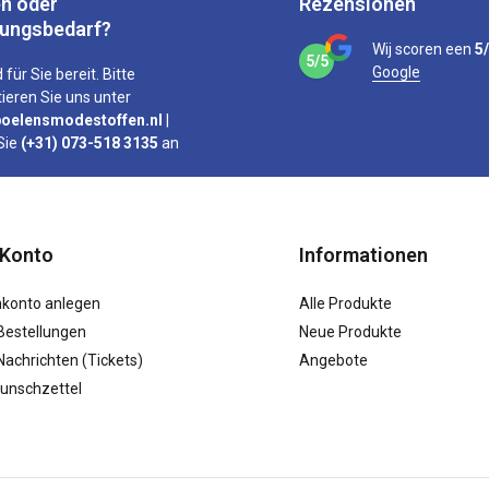
n oder
Rezensionen
tungsbedarf?
Wij scoren een
5
5/5
Google
 für Sie bereit. Bitte
ieren Sie uns unter
oelensmodestoffen.nl
|
Sie
(+31) 073-518 3135
an
 Konto
Informationen
konto anlegen
Alle Produkte
Bestellungen
Neue Produkte
achrichten (Tickets)
Angebote
unschzettel