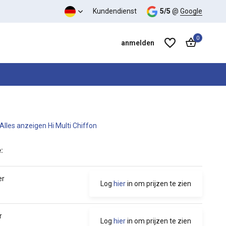
s-Leistungs-Verhältnis
Kundendienst
5/5
@
Google
0
anmelden
Alles anzeigen Hi Multi Chiffon
Benutzerkonto anlegen
Benutzerkonto anlegen
:
er
Log
hier
in om prijzen te zien
r
Log
hier
in om prijzen te zien