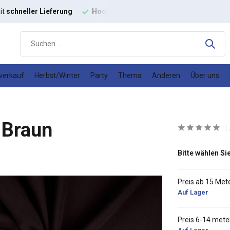
it
schneller Lieferung
Hochwertige
Modestoffe
Gutes
Prei
verkauf
Herbst/Winter
Party
Thema
Anderen
Über uns
 Braun
Bitte wählen Sie
Preis ab 15 Met
Auf Lager
Preis 6-14 mete