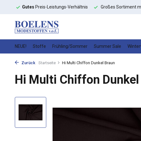
toffe
Gutes
Preis-Leistungs-Verhältnis
Großes Sortiment m
NEUE!
Stoffe
Frühling/Sommer
Summer Sale
Winter
Zurück
Startseite
Hi Multi Chiffon Dunkel Braun
Hi Multi Chiffon Dunkel