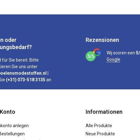
n oder
Rezensionen
tungsbedarf?
Wij scoren een
5
5/5
Google
 für Sie bereit. Bitte
ieren Sie uns unter
oelensmodestoffen.nl
|
Sie
(+31) 073-518 3135
an
 Konto
Informationen
konto anlegen
Alle Produkte
Bestellungen
Neue Produkte