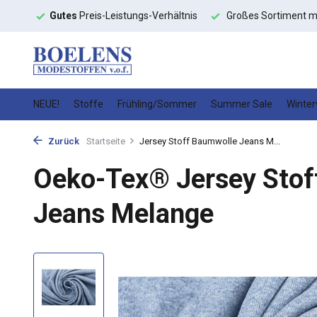
s-Verhältnis
Großes Sortiment mit
schneller Lieferung
Hoc
NEUE!
Stoffe
Frühling/Sommer
Summer Sale
Winter
Zurück
Startseite
Jersey Stoff Baumwolle Jeans M...
Oeko-Tex® Jersey Stof
Jeans Melange