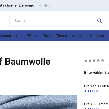
hwertige
Modestoffe
Gutes
Preis-Leistungs-Verhältnis
verkauf
Herbst/Winter
Party
Thema
Anderen
Über uns
f Baumwolle
Bitte wählen Sie
Preis ab 11 Met
Auf Lager
Preis 6-10 mete