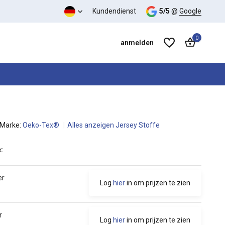
Kundendienst
5/5
@
Google
0
anmelden
Marke:
Oeko-Tex®
Alles anzeigen Jersey Stoffe
Benutzerkonto anlegen
Benutzerkonto anlegen
:
er
Log
hier
in om prijzen te zien
r
Log
hier
in om prijzen te zien