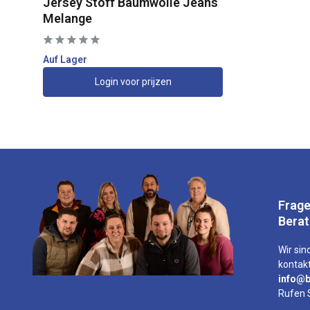
Jersey Stoff Baumwolle Jeans
Melange
Auf Lager
Login voor prijzen
Frage
Bera
Wir sind
kontakt
info@b
Rufen 