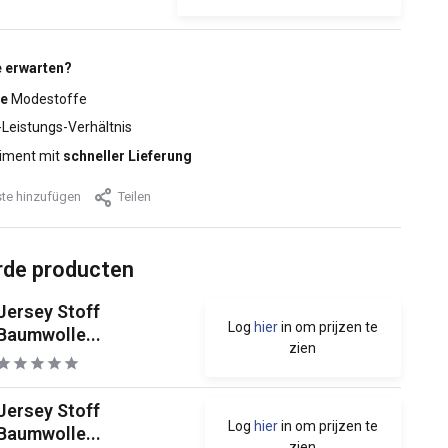
 erwarten?
e
Modestoffe
-Leistungs-Verhältnis
iment mit
schneller Lieferung
te hinzufügen
Teilen
rde producten
Jersey Stoff
Log
hier
in om prijzen te
Baumwolle...
zien
Jersey Stoff
Log
hier
in om prijzen te
Baumwolle...
zien