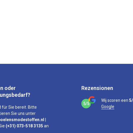
n oder
Rezensionen
tungsbedarf?
Wij scoren een
5
5/5
Google
 für Sie bereit. Bitte
ieren Sie uns unter
oelensmodestoffen.nl
|
Sie
(+31) 073-518 3135
an