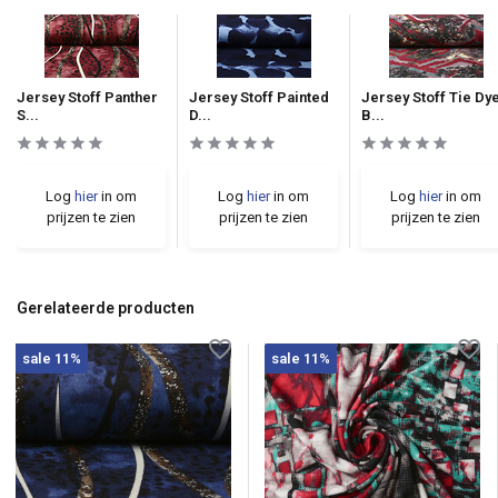
Jersey Stoff Panther
Jersey Stoff Painted
Jersey Stoff Tie Dy
S...
D...
B...
Log
hier
in om
Log
hier
in om
Log
hier
in om
prijzen te zien
prijzen te zien
prijzen te zien
Gerelateerde producten
sale 11%
sale 11%