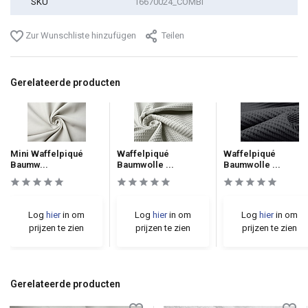
SKU
16670024_COMBI
Zur Wunschliste hinzufügen
Teilen
Gerelateerde producten
Mini Waffelpiqué
Waffelpiqué
Waffelpiqué
Baumw...
Baumwolle ...
Baumwolle ...
Log
hier
in om
Log
hier
in om
Log
hier
in om
prijzen te zien
prijzen te zien
prijzen te zien
Gerelateerde producten