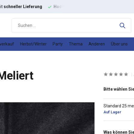
it
schneller Lieferung
Hochwertige
Modestoffe
Gutes
Prei
verkauf
Herbst/Winter
Party
Thema
Anderen
Über uns
Meliert
Bitte wählen Sie
Standard 25 me
Auf Lager
Was können Sie