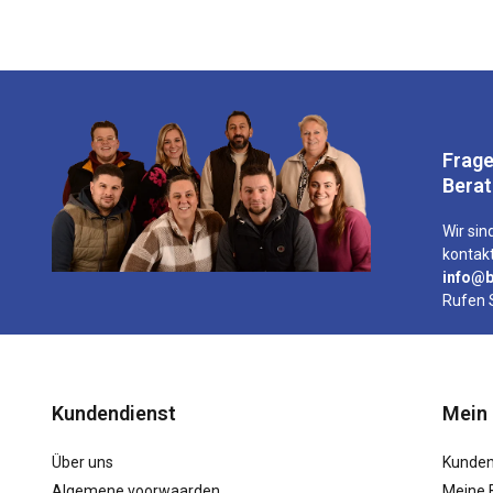
Frage
Bera
Wir sind
kontakt
info@b
Rufen 
Kundendienst
Mein
Über uns
Kunden
Algemene voorwaarden
Meine 