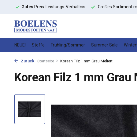
toffe
Gutes
Preis-Leistungs-Verhältnis
Großes Sortiment m
NEUE!
Stoffe
Frühling/Sommer
Summer Sale
Winter
Zurück
Startseite
Korean Filz 1 mm Grau Meliert
Korean Filz 1 mm Grau 