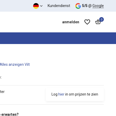
s-Leistungs-Verhältnis
Kundendienst
5/5
@
Google
0
anmelden
Alles anzeigen Vilt
Benutzerkonto anlegen
Benutzerkonto anlegen
:
ter
Log
hier
in om prijzen te zien
 erwarten?