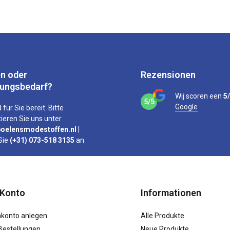
n oder
Rezensionen
tungsbedarf?
Wij scoren een
5
5/5
Google
 für Sie bereit. Bitte
ieren Sie uns unter
oelensmodestoffen.nl
|
Sie
(+31) 073-518 3135
an
 Konto
Informationen
konto anlegen
Alle Produkte
Bestellungen
Neue Produkte