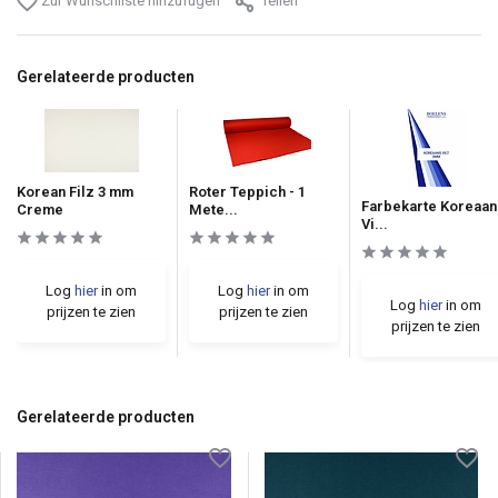
Zur Wunschliste hinzufügen
Teilen
Gerelateerde producten
Korean Filz 3 mm
Roter Teppich - 1
Farbekarte Koreaan
Creme
Mete...
Vi...
Log
hier
in om
Log
hier
in om
Log
hier
in om
prijzen te zien
prijzen te zien
prijzen te zien
Gerelateerde producten