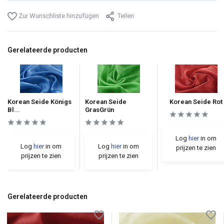
Zur Wunschliste hinzufügen
Teilen
Gerelateerde producten
Korean Seide Königs
Korean Seide
Korean Seide Rot
Bl...
GrasGrün
Log
hier
in om
Log
hier
in om
Log
hier
in om
prijzen te zien
prijzen te zien
prijzen te zien
Gerelateerde producten