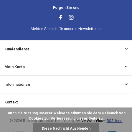
Folgen Sie uns
Melden Sie sich für unseren Newsletter an
Kundendienst
Mein Konto
Informationen
Kontakt
Durch die Nutzung unserer Webseite stimmen Sie dem Gebrauch von
Cookies zur Verbesserung dieser Seite zu.
© 2026 Boelens Modestoffen - Theme By
DMWS
x
Plus+
RSS feed
Diese Nachricht Ausblenden