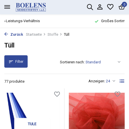
0
Großes Sortiment mit
schneller Lieferung
Zurück
Startseite
Stoffe
Tüll
Tüll
Filter
Sortieren nach:
Anzeigen:
77 produkte