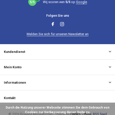
5/5
Wij scoren een
5/5
op
Google
Folgen Sie uns
Melden Sie sich für unseren Newsletter an
Kundendienst
Mein Konto
Informationen
Kontakt
Durch die Nutzung unserer Webseite stimmen Sie dem Gebrauch von
Cookies zur Verbesserung dieser Seite zu.
© 2026 Boelens Modestoffen - Theme By
DMWS
x
Plus+
RSS feed