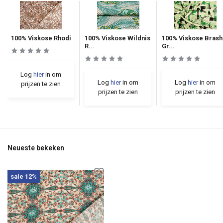
100% Viskose Rhodi
100% Viskose Wildnis
100% Viskose Brash
R...
Gr...
Log
hier
in om
Log
hier
in om
Log
hier
in om
prijzen te zien
prijzen te zien
prijzen te zien
Neueste bekeken
sale 12%