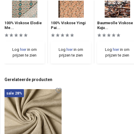
100% Viskose Elodie
100% Viskose Yingi
Baumwolle Viskose
Me...
Pai...
Kuju...
Log
hier
in om
Log
hier
in om
Log
hier
in om
prijzen te zien
prijzen te zien
prijzen te zien
Gerelateerde producten
sale 28%