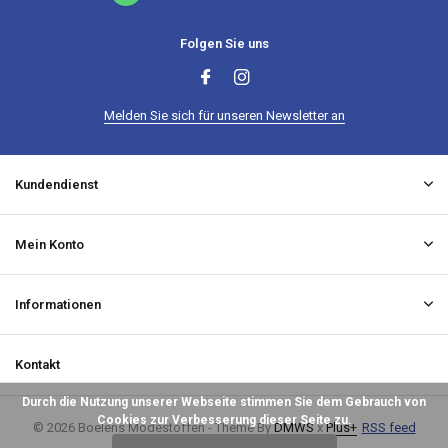
Folgen Sie uns
Melden Sie sich für unseren Newsletter an
Kundendienst
Mein Konto
Informationen
Kontakt
Durch die Nutzung unserer Webseite stimmen Sie dem Gebrauch von
Cookies zur Verbesserung dieser Seite zu.
© 2026 Boelens Modestoffen - Theme By
DMWS
x
Plus+
RSS feed