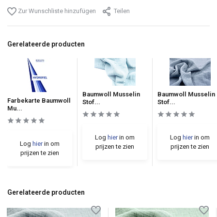
Zur Wunschliste hinzufügen
Teilen
Gerelateerde producten
Baumwoll Musselin
Baumwoll Musselin
Farbekarte Baumwoll
Stof...
Stof...
Mu...
Log
hier
in om
Log
hier
in om
Log
hier
in om
prijzen te zien
prijzen te zien
prijzen te zien
Gerelateerde producten