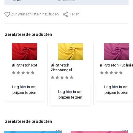
Zur Wunschliste hinzufügen
Teilen
Gerelateerde producten
Bi-Stretch Rot
Bi-Stretch
Bi-Stretch Fuchsi
Zitronengel...
Log
hier
in om
Log
hier
in om
Log
hier
in om
prijzen te zien
prijzen te zien
prijzen te zien
Gerelateerde producten