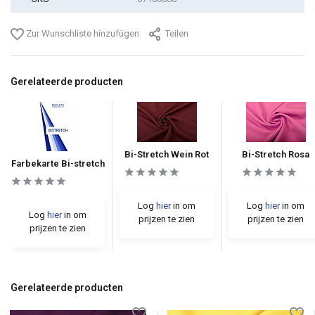
Zur Wunschliste hinzufügen
Teilen
Gerelateerde producten
Bi-Stretch Wein Rot
Bi-Stretch Rosa
Farbekarte Bi-stretch
Log
hier
in om
Log
hier
in om
Log
hier
in om
prijzen te zien
prijzen te zien
prijzen te zien
Gerelateerde producten