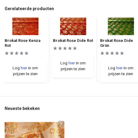
Gerelateerde producten
Brokat Rose Kenza
Brokat Rose Dide Rot
Brokat Rose Dide
Rot
Grün
Log
hier
in om
Log
hier
in om
Log
hier
in om
prijzen te zien
prijzen te zien
prijzen te zien
Neueste bekeken