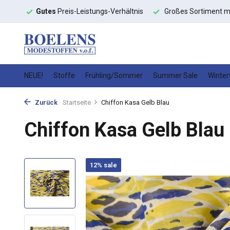
toffe
Gutes
Preis-Leistungs-Verhältnis
Großes Sortiment m
NEUE!
Stoffe
Frühling/Sommer
Summer Sale
Winter
Zurück
Startseite
Chiffon Kasa Gelb Blau
Chiffon Kasa Gelb Blau
12% sale