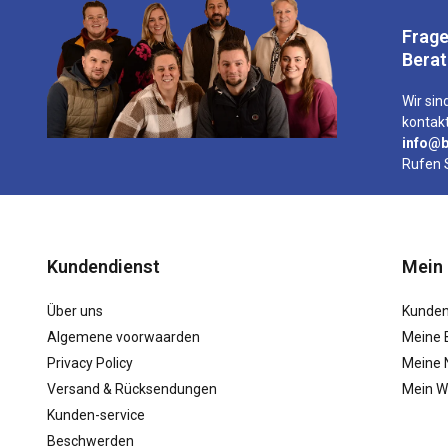
Frage
Bera
Wir sind
kontakt
info@b
Rufen 
Kundendienst
Mein
Über uns
Kunden
Algemene voorwaarden
Meine 
Privacy Policy
Meine N
Versand & Rücksendungen
Mein W
Kunden-service
Beschwerden