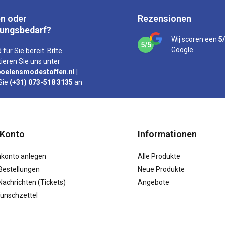
n oder
Rezensionen
tungsbedarf?
Wij scoren een
5
5/5
Google
 für Sie bereit. Bitte
ieren Sie uns unter
oelensmodestoffen.nl
|
Sie
(+31) 073-518 3135
an
 Konto
Informationen
konto anlegen
Alle Produkte
Bestellungen
Neue Produkte
achrichten (Tickets)
Angebote
unschzettel