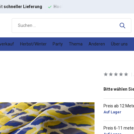
it
schneller Lieferung
Hochwertige
Modestoffe
Gutes
Prei
verkauf
Herbst/Winter
Party
Thema
Anderen
Über uns
Bitte wählen Sie
Preis ab 12 Met
Auf Lager
Preis 6-11 mete