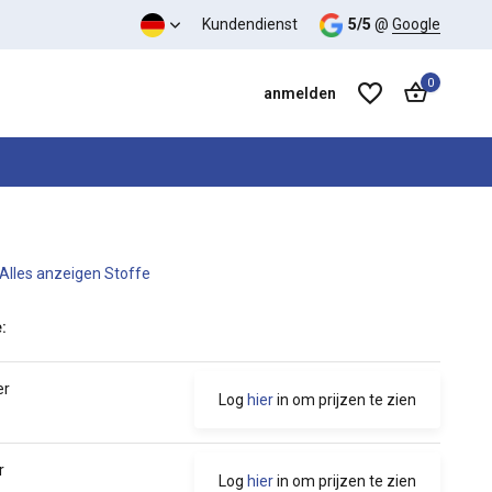
s-Leistungs-Verhältnis
Kundendienst
5/5
@
Google
0
anmelden
Alles anzeigen Stoffe
Benutzerkonto anlegen
Benutzerkonto anlegen
:
er
Log
hier
in om prijzen te zien
r
Log
hier
in om prijzen te zien