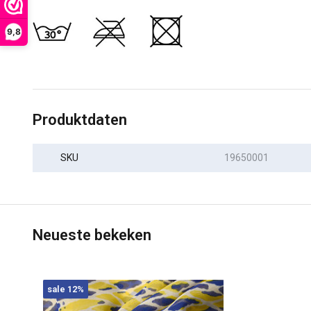
9,8
Produktdaten
SKU
19650001
Neueste bekeken
sale 12%